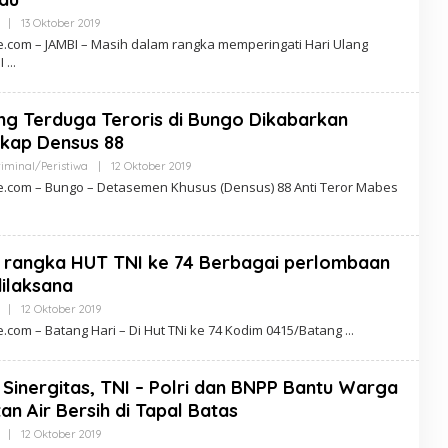
O
N
|
13 Oktober 2019
O
E
L
.com – JAMBI – Masih dalam rangka memperingati Hari Ulang
E
I
H
L
E
N
g Terduga Teroris di Bungo Dikabarkan
S
A
kap Densus 88
O
N
minal/Peristiwa
|
12 Oktober 2019
O
E
L
.com – Bungo – Detasemen Khusus (Densus) 88 Anti Teror Mabes
E
H
L
E
N
 rangka HUT TNI ke 74 Berbagai perlombaan
S
A
ilaksana
O
N
|
12 Oktober 2019
O
E
L
.com – Batang Hari – Di Hut TNi ke 74 Kodim 0415/Batang
E
H
L
E
Sinergitas, TNI – Polri dan BNPP Bantu Warga
N
tan Air Bersih di Tapal Batas
S
A
|
12 Oktober 2019
O
O
L