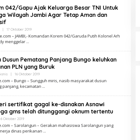
m 042/Gapu Ajak Keluarga Besar TNI Untuk
ga Wilayah Jambi Agar Tetap Aman dan
sif
|
17 Oktober 2019
O
L
.com – JAMBI,- Komandan Korem 042/Garuda Putih Kolonel Arh
E
udy menggelar
H
L
E
N
 Dusun Pematang Panjang Bungo keluhkan
S
A
anan PLN yang Buruk
O
N
isnis
|
16 Oktober 2019
O
E
L
.com – Bungo – Sungguh miris, nasib masyarakat dusun
E
 panjang, kecamatan
H
L
E
N
ri sertifikat gagal ke-disnakan Asnawi
S
A
a gms telah ditunggangi oknum tertentu
O
N
16 Oktober 2019
O
E
L
.com – Sarolangun – Gerakan mahasiswa Sarolangun yang
E
inerja dinas perikanan
H
L