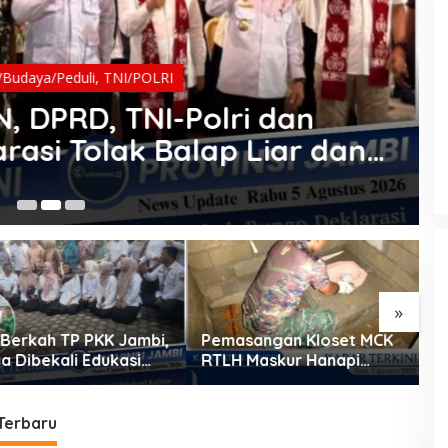
/Budaya/Peduli
,
TNI/POLRI
, DPRD, TNI-Polri dan
asi Tolak Balap Liar dan
Elemen Bersatu Lindungi
I
5 
»
erkah TP PKK Jambi,
Pemasangan Kloset MCK
P
Dibekali Edukasi
RTLH Maskur Hanapi
R
 Sampah dan
Rampung, Satgas TMMD
B
a Keuangan Ilegal
Ke-129 Wujudkan Hunian
D
Sehat
Terbaru