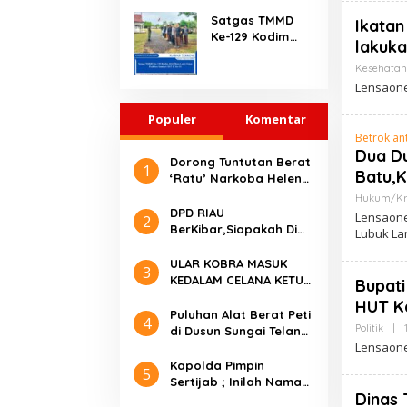
Fajri, Tempat
Satgas TMMD
Ikatan
Wudhu dan MCK
Ke-129 Kodim
Dicat Ulang
lakuk
0416/Bute Latih
Calon Paskibra
Kesehatan
Sambut HUT RI
Lensaone.
Ke-81
Populer
Komentar
Betrok an
Dua D
Dorong Tuntutan Berat
1
Batu,
‘Ratu’ Narkoba Helen
AMJB Beri Dukungan ke
Hukum/Kri
JPU
DPD RIAU
Lensaone
2
BerKibar,Siapakah Di
Lubuk La
Balik Pendiri PANUSA, ❓
Mari Mengenal Lebih
ULAR KOBRA MASUK
3
Dekat Partai
KEDALAM CELANA KETUA
Bupati
Nusantara
PPK KECAMATAN MARO
HUT K
SEBO, RAPAT PLENO
Puluhan Alat Berat Peti
4
REKAPITULASI
Politik
|
di Dusun Sungai Telang
TERTUNDA
Lensaone
Dirazia Tim Gabungan,
Diduga bocor duluan
Kapolda Pimpin
5
hanya temukan 3
Sertijab ; Inilah Nama-
excavator 1 komputer
Dinas 
nama Pejabat Utama