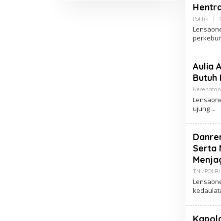
Hingga Kapolres Serta
Hentra
Jabatan Tugasnya
Politik
|
Lensaone
perkebu
Aulia 
Butuh 
Kesehatan
Lensaone
ujung
Danre
Serta
Menja
TNI/POLRI
Lensaone
kedaulat
Kapold