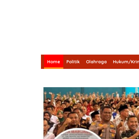
Home
Politik
Olahraga
Hukum/Krim
Lensa Desa
Bungo
Kota Jambi
Tebo
Batang