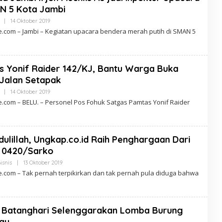
A
N 5 Kota Jambi
O
N
|
14 Oktober 2019
O
E
L
.com – Jambi – Kegiatan upacara bendera merah putih di SMAN 5
E
H
L
E
N
 Yonif Raider 142/KJ, Bantu Warga Buka
S
A
Jalan Setapak
O
N
|
14 Oktober 2019
O
E
L
.com – BELU. – Personel Pos Fohuk Satgas Pamtas Yonif Raider
E
H
L
E
N
ulillah, Ungkap.co.id Raih Penghargaan Dari
S
A
 0420/Sarko
O
N
isnis
|
13 Oktober 2019
O
E
L
.com – Tak pernah terpikirkan dan tak pernah pula diduga bahwa
E
H
L
E
N
 Batanghari Selenggarakan Lomba Burung
S
A
au