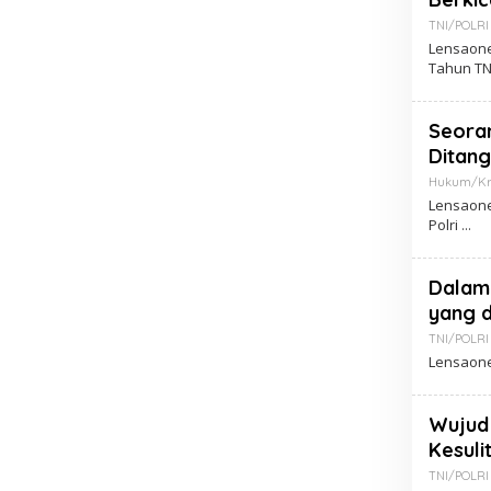
TNI/POLRI
Lensaone
Tahun TN
Seoran
Ditang
Hukum/Kri
Lensaone
Polri
Dalam
yang d
TNI/POLRI
Lensaone
Wujud 
Kesuli
TNI/POLRI