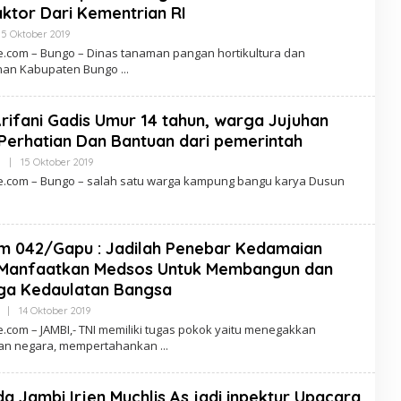
ktor Dari Kementrian RI
S
A
15 Oktober 2019
O
O
L
N
.com – Bungo – Dinas tanaman pangan hortikultura dan
E
E
nan Kabupaten Bungo
H
L
E
N
Arifani Gadis Umur 14 tahun, warga Jujuhan
S
A
Perhatian Dan Bantuan dari pemerintah
O
N
|
15 Oktober 2019
O
E
L
.com – Bungo – salah satu warga kampung bangu karya Dusun
E
H
L
E
N
m 042/Gapu : Jadilah Penebar Kedamaian
S
A
 Manfaatkan Medsos Untuk Membangun dan
O
ga Kedaulatan Bangsa
N
E
|
14 Oktober 2019
O
L
.com – JAMBI,- TNI memiliki tugas pokok yaitu menegakkan
E
an negara, mempertahankan
H
L
E
N
a Jambi Irjen Muchlis As jadi inpektur Upacara
S