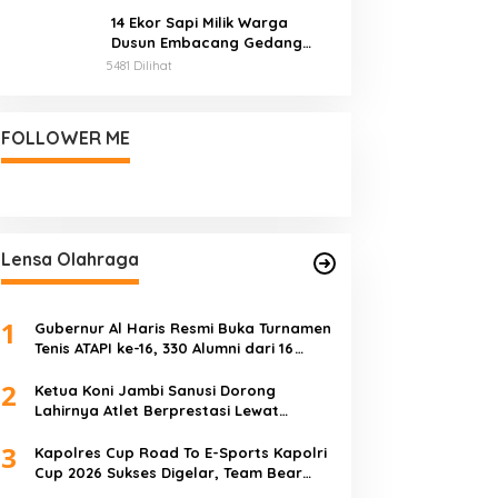
14 Ekor Sapi Milik Warga
Dusun Embacang Gedang
Mati Mendadak, Diduga
5481 Dilihat
Diracun
FOLLOWER ME
Lensa Olahraga
1
Gubernur Al Haris Resmi Buka Turnamen
Tenis ATAPI ke-16, 330 Alumni dari 16
Perguruan Tinggi Meriahkan Jambi
2
Ketua Koni Jambi Sanusi Dorong
Lahirnya Atlet Berprestasi Lewat
Kejurprov
3
Kapolres Cup Road To E-Sports Kapolri
Cup 2026 Sukses Digelar, Team Bear
Raih Juara Pertama