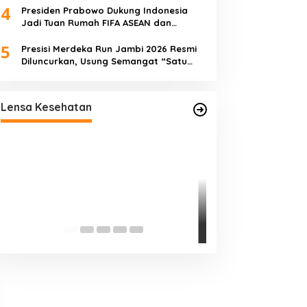
4
Presiden Prabowo Dukung Indonesia
Jadi Tuan Rumah FIFA ASEAN dan
Perkuat Persiapan Timnas Menuju Piala
5
Dunia 2030
Presisi Merdeka Run Jambi 2026 Resmi
Diluncurkan, Usung Semangat “Satu
Langkah, Sejuta Perubahan”
Satgas TMMD Ke-129 Rutin Jalani
Pemeriksaan Kesehatan, Jaga
Lensa Kesehatan
Kondisi Tetap Prima
Pengobatan Grat
Pembukaan TMMD
0416/Bungo Tebo
Agung