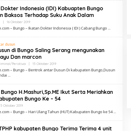
E
N
 Dokter Indonesia (IDI) Kabuapten Bungo
S
A
an Baksos Terhadap Suku Anak Dalam
O
N
|
16 Oktober 2019
O
E
L
com – Bungo – Ikatan Dokter Indonesia ( IDI ) Cabang Bungo
E
H
Pelayanan Kesehatan TMMD Ke-
L
129 Disambut Antusias, Warga
E
tar dusun
N
Desa Tanjung Agung Manfaatkan
usun di Bungo Saling Serang mengunakan
S
Pemeriksaan Gratis
A
Kayu Dan marcon
O
N
minal/Peristiwa
|
15 Oktober 2019
O
E
L
.com – Bungo – Bentrok antar Dusun Di kabupaten Bungo,Dusun
E
ndai
H
L
E
N
 Bungo H.Mashuri,Sp.ME Ikut Serta Meriahkan
S
A
abupaten Bungo Ke – 54
O
N
15 Oktober 2019
O
E
L
.com – Bungo – Hari Ulang Tahun (HUT) Kabupaten Bungo ke 54
E
H
L
E
TPHP kabupaten Bungo Terima Terima 4 unit
N