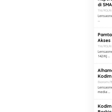
di SMA
TNI/POLRI
Lensaone
Pamtas
Akses 
TNI/POLRI
Lensaone
142/KJ
Alhamd
Kodim
Ekonomi/B
Lensaone
media
Kodim
Berkic