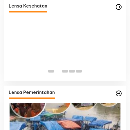
Pemeriksaan Kesehatan, Jaga Kondisi Tetap
Lensa Kesehatan
Prima
P
K
T
Lensa Pemerintahan