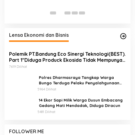
h
Di
Lensa Ekonomi dan Bisnis
Polemik PT.Bandung Eco Sinergi Teknologi(BEST).
Part 1″Diduga Produck Ekosida Tidak Mempunyai
Izin Edar.
7619 Dilihat
Polres Dharmasraya Tangkap Warga
Bungo Terduga Pelaku Penyalahgunaan
BBM Bersubsidi
5964 Dilihat
14 Ekor Sapi Milik Warga Dusun Embacang
Gedang Mati Mendadak, Diduga Diracun
5481 Dilihat
FOLLOWER ME