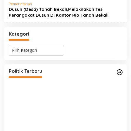
Pemerintahan
Dusun (Desa) Tanah Bekali,Melaknakan Tes
Perangakat Dusun Di Kantor Rio Tanah Bekali
Kategori
K
a
Perkuat Barisan Menuju Pemilu 2029, DPD PAN
t
ok
e
Bungo Gelar MUSCAB VII Serentak
g
Di Bungo, Politik, Provinsi Jambi
|
26 Juli 2026
Politik Terbaru
o
r
i
F
D