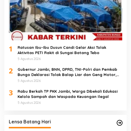
1
Ratusan Ibu-Ibu Dusun Candi Gelar Aksi Tolak
Aktivitas PETI Rakit di Sungai Batang Tebo
5 Agustus 2026
2
Gubernur Jambi, BNN, DPRD, TNI-Polri dan Pemkab
Bungo Deklarasi Tolak Balap Liar dan Geng Motor,
Semua Elemen Bersatu Lindungi Generasi Muda
5 Agustus 2026
3
Rabu Berkah TP PKK Jambi, Warga Dibekali Edukasi
Kelola Sampah dan Waspada Keuangan Ilegal
5 Agustus 2026
Lensa Batang Hari