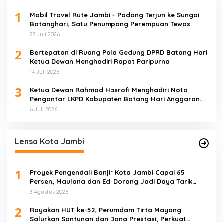
1
Mobil Travel Rute Jambi – Padang Terjun ke Sungai
Batanghari, Satu Penumpang Perempuan Tewas
28 Juli 2026
2
Bertepatan di Ruang Pola Gedung DPRD Batang Hari
Ketua Dewan Menghadiri Rapat Paripurna
14 Juli 2026
3
Ketua Dewan Rahmad Hasrofi Menghadiri Nota
Pengantar LKPD Kabupaten Batang Hari Anggaran
2025
6 Juli 2026
Lensa Kota Jambi
1
Proyek Pengendali Banjir Kota Jambi Capai 65
Persen, Maulana dan Edi Dorong Jadi Daya Tarik
Wisata
3 Agustus 2026
2
Rayakan HUT ke-52, Perumdam Tirta Mayang
Salurkan Santunan dan Dana Prestasi, Perkuat