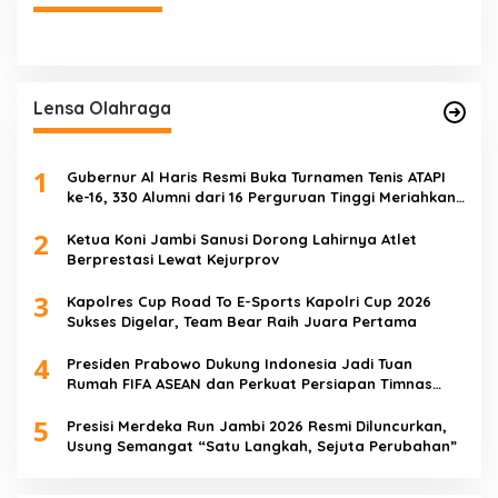
Lensa Olahraga
1
Gubernur Al Haris Resmi Buka Turnamen Tenis ATAPI
ke-16, 330 Alumni dari 16 Perguruan Tinggi Meriahkan
Jambi
2
Ketua Koni Jambi Sanusi Dorong Lahirnya Atlet
Berprestasi Lewat Kejurprov
3
Kapolres Cup Road To E-Sports Kapolri Cup 2026
Sukses Digelar, Team Bear Raih Juara Pertama
4
Presiden Prabowo Dukung Indonesia Jadi Tuan
Rumah FIFA ASEAN dan Perkuat Persiapan Timnas
Menuju Piala Dunia 2030
5
Presisi Merdeka Run Jambi 2026 Resmi Diluncurkan,
Usung Semangat “Satu Langkah, Sejuta Perubahan”
ut
Satgas TMMD Ke-129 Rutin Jalani