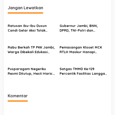
g
Jangan Lewatkan
a
s
Ratusan Ibu-Ibu Dusun
Gubernur Jambi, BNN,
i
Candi Gelar Aksi Tolak
DPRD, TNI-Polri dan
p
Aktivitas PETI Rakit di
Pemkab Bungo Deklarasi
Sungai Batang Tebo
Tolak Balap Liar dan Geng
o
Motor, Semua Elemen
Rabu Berkah TP PKK Jambi,
Pemasangan Kloset MCK
s
Bersatu Lindungi Generasi
Warga Dibekali Edukasi
RTLH Maskur Hanapi
Muda
Kelola Sampah dan
Rampung, Satgas TMMD
Waspada Keuangan Ilegal
Ke-129 Wujudkan Hunian
Sehat
Pusparagam Negeriku
Satgas TMMD Ke-129
Resmi Ditutup, Hesti Haris:
Percantik Fasilitas Langgar
Budaya Jambi Harus Terus
Nurul Fajri, Tempat Wudhu
Dilestarikan
dan MCK Dicat Ulang
Komentar