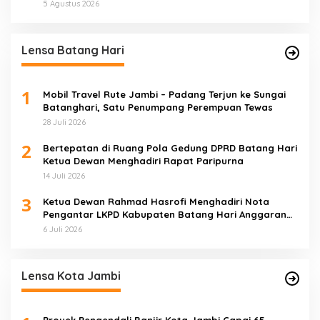
5 Agustus 2026
Lensa Batang Hari
1
Mobil Travel Rute Jambi – Padang Terjun ke Sungai
Batanghari, Satu Penumpang Perempuan Tewas
28 Juli 2026
2
Bertepatan di Ruang Pola Gedung DPRD Batang Hari
Ketua Dewan Menghadiri Rapat Paripurna
14 Juli 2026
3
Ketua Dewan Rahmad Hasrofi Menghadiri Nota
Pengantar LKPD Kabupaten Batang Hari Anggaran
2025
6 Juli 2026
Lensa Kota Jambi