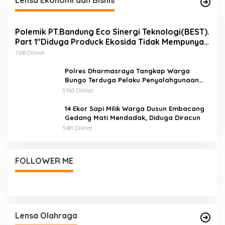
Lensa Ekonomi dan Bisnis
Polemik PT.Bandung Eco Sinergi Teknologi(BEST).
Part 1″Diduga Produck Ekosida Tidak Mempunyai
Izin Edar.
7618 Dilihat
Polres Dharmasraya Tangkap Warga
Bungo Terduga Pelaku Penyalahgunaan
BBM Bersubsidi
5963 Dilihat
14 Ekor Sapi Milik Warga Dusun Embacang
Gedang Mati Mendadak, Diduga Diracun
5481 Dilihat
FOLLOWER ME
Lensa Olahraga