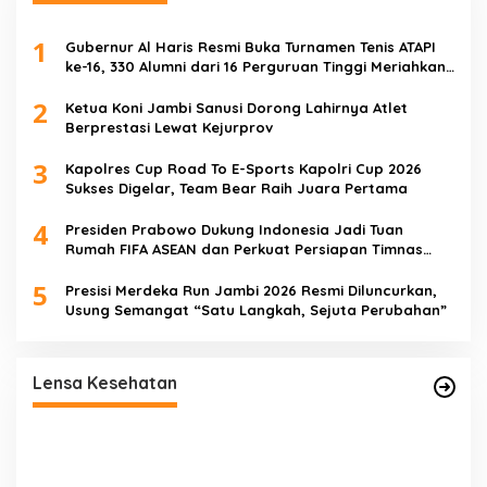
1
Gubernur Al Haris Resmi Buka Turnamen Tenis ATAPI
ke-16, 330 Alumni dari 16 Perguruan Tinggi Meriahkan
Jambi
2
Ketua Koni Jambi Sanusi Dorong Lahirnya Atlet
Berprestasi Lewat Kejurprov
3
Kapolres Cup Road To E-Sports Kapolri Cup 2026
Sukses Digelar, Team Bear Raih Juara Pertama
4
Presiden Prabowo Dukung Indonesia Jadi Tuan
Rumah FIFA ASEAN dan Perkuat Persiapan Timnas
Menuju Piala Dunia 2030
5
Presisi Merdeka Run Jambi 2026 Resmi Diluncurkan,
Usung Semangat “Satu Langkah, Sejuta Perubahan”
ut
Satgas TMMD Ke-129 Rutin Jalani
Pemeriksaan Kesehatan, Jaga Kondisi Tetap
Lensa Kesehatan
Prima