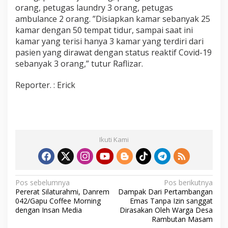
orang, petugas laundry 3 orang, petugas
ambulance 2 orang. ”Disiapkan kamar sebanyak 25
kamar dengan 50 tempat tidur, sampai saat ini
kamar yang terisi hanya 3 kamar yang terdiri dari
pasien yang dirawat dengan status reaktif Covid-19
sebanyak 3 orang,” tutur Raflizar.
Reporter. : Erick
Ikuti Kami
N
Pos sebelumnya
Pos berikutnya
Pererat Silaturahmi, Danrem
Dampak Dari Pertambangan
a
042/Gapu Coffee Morning
Emas Tanpa Izin sanggat
v
dengan Insan Media
Dirasakan Oleh Warga Desa
Rambutan Masam
i