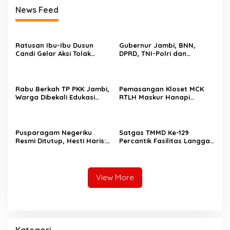
News Feed
Ratusan Ibu-Ibu Dusun
Gubernur Jambi, BNN,
Candi Gelar Aksi Tolak
DPRD, TNI-Polri dan
Aktivitas PETI Rakit di
Pemkab Bungo Deklarasi
Sungai Batang Tebo
Tolak Balap Liar dan Geng
Motor, Semua Elemen
Bersatu Lindungi Generasi
Rabu Berkah TP PKK Jambi,
Pemasangan Kloset MCK
Muda
Warga Dibekali Edukasi
RTLH Maskur Hanapi
Kelola Sampah dan
Rampung, Satgas TMMD
Waspada Keuangan Ilegal
Ke-129 Wujudkan Hunian
Sehat
Pusparagam Negeriku
Satgas TMMD Ke-129
Resmi Ditutup, Hesti Haris:
Percantik Fasilitas Langgar
Budaya Jambi Harus Terus
Nurul Fajri, Tempat Wudhu
Dilestarikan
dan MCK Dicat Ulang
View More