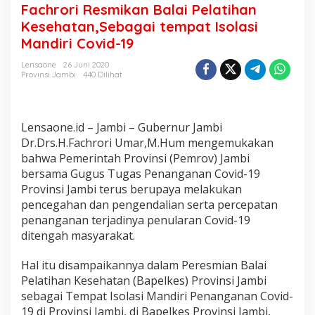
l
Fachrori Resmikan Balai Pelatihan
a
Kesehatan,Sebagai tempat Isolasi
i
Mandiri Covid-19
P
e
Lensaone
26 Juni 2020
l
Provinsi Jambi
440 Dilihat
a
t
i
h
Lensaone.id – Jambi – Gubernur Jambi
a
Dr.Drs.H.Fachrori Umar,M.Hum mengemukakan
n
bahwa Pemerintah Provinsi (Pemrov) Jambi
K
e
bersama Gugus Tugas Penanganan Covid-19
s
Provinsi Jambi terus berupaya melakukan
e
pencegahan dan pengendalian serta percepatan
h
penanganan terjadinya penularan Covid-19
a
t
ditengah masyarakat.
a
n
Hal itu disampaikannya dalam Peresmian Balai
,
Pelatihan Kesehatan (Bapelkes) Provinsi Jambi
S
sebagai Tempat Isolasi Mandiri Penanganan Covid-
e
b
19 di Provinsi Jambi, di Bapelkes Provinsi Jambi,