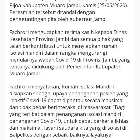
a
Pijoa Kabupaten Muaro Jambi, Kamis (25/06/2020).
g
Peresmian tersebut ditandai dengan
a
pengguntingan pita oleh gubernur Jambi.
i
t
e
Fachrori mengucapkan terima kasih kepada Dinas
m
Kesehatan Provinsi Jambi dan semua pihak yang
p
telah berkontribusi untuk menyiapkan rumah
a
isolasi mandiri dalam rangka mengurangi
t
menularnya wabah Covid-19 di Provinsi Jambi, yang
I
s
tentunya didukung oleh Pemerintah Kabupaten
o
Muaro Jambi.
l
a
Fachrori menyatakan, Rumah Isolasi Mandiri
s
disiapkan sebagai upaya penanganan pasien yang
i
M
reaktif Covid-19 dapat dipantau secara maksimal
a
dan tidak bebas berinteraksi di masyarakat. “Bagi
n
yang terlibat dalam penanganan isolasi mandiri
d
penanganan Covid-19, untuk dapat berkerja ikhlas
i
r
dan maksimal, layani saudara kita yang diisolasi di
i
Balpelkes dengan sebaik-baiknya, layaknya
C