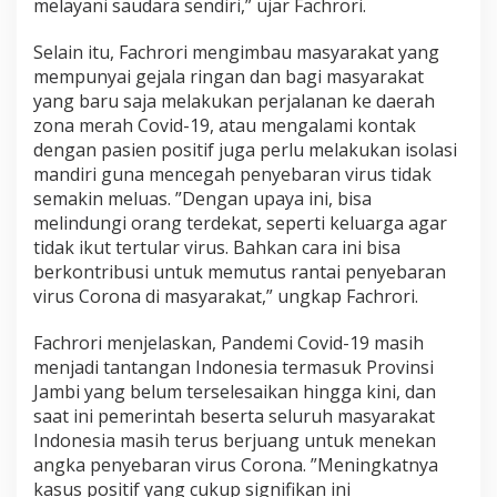
melayani saudara sendiri,” ujar Fachrori.
o
v
Selain itu, Fachrori mengimbau masyarakat yang
i
d
mempunyai gejala ringan dan bagi masyarakat
-
yang baru saja melakukan perjalanan ke daerah
1
zona merah Covid-19, atau mengalami kontak
9
dengan pasien positif juga perlu melakukan isolasi
mandiri guna mencegah penyebaran virus tidak
semakin meluas. ”Dengan upaya ini, bisa
melindungi orang terdekat, seperti keluarga agar
tidak ikut tertular virus. Bahkan cara ini bisa
berkontribusi untuk memutus rantai penyebaran
virus Corona di masyarakat,” ungkap Fachrori.
Fachrori menjelaskan, Pandemi Covid-19 masih
menjadi tantangan Indonesia termasuk Provinsi
Jambi yang belum terselesaikan hingga kini, dan
saat ini pemerintah beserta seluruh masyarakat
Indonesia masih terus berjuang untuk menekan
angka penyebaran virus Corona. ”Meningkatnya
kasus positif yang cukup signifikan ini