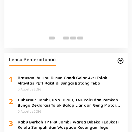
P
K
T
Lensa Pemerintahan
1
Ratusan Ibu-Ibu Dusun Candi Gelar Aksi Tolak
Aktivitas PETI Rakit di Sungai Batang Tebo
5 Agustus 2026
2
Gubernur Jambi, BNN, DPRD, TNI-Polri dan Pemkab
Bungo Deklarasi Tolak Balap Liar dan Geng Motor,
Semua Elemen Bersatu Lindungi Generasi Muda
5 Agustus 2026
3
Rabu Berkah TP PKK Jambi, Warga Dibekali Edukasi
Kelola Sampah dan Waspada Keuangan Ilegal