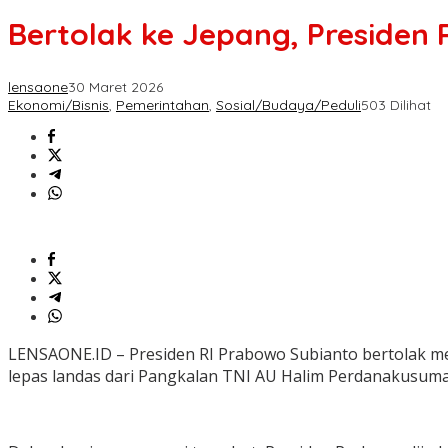
Bertolak ke Jepang, Presiden
lensaone
30 Maret 2026
Ekonomi/Bisnis
,
Pemerintahan
,
Sosial/Budaya/Peduli
503 Dilihat
LENSAONE.ID – Presiden RI Prabowo Subianto bertolak m
lepas landas dari Pangkalan TNI AU Halim Perdanakusuma, 