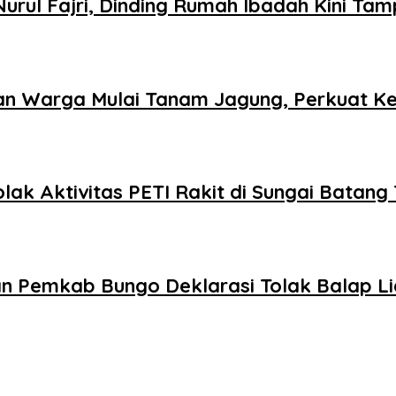
rul Fajri, Dinding Rumah Ibadah Kini Tamp
an Warga Mulai Tanam Jagung, Perkuat K
olak Aktivitas PETI Rakit di Sungai Batang
an Pemkab Bungo Deklarasi Tolak Balap L