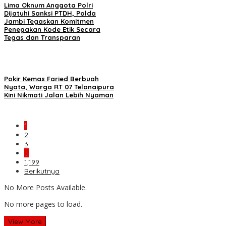
Lima Oknum Anggota Polri
Dijatuhi Sanksi PTDH, Polda
Jambi Tegaskan Komitmen
Penegakan Kode Etik Secara
Tegas dan Transparan
Pokir Kemas Faried Berbuah
Nyata, Warga RT 07 Telanaipura
Kini Nikmati Jalan Lebih Nyaman
1
2
3
…
1,199
Berikutnya
No More Posts Available.
No more pages to load.
View More