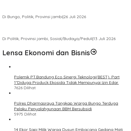
Perkuat Barisan Menuju Pemilu 2029, DPD PAN Bungo Gelar
MUSCAB VII Serentak
Di Bungo, Politik, Provinsi jambi
|
26 Juli 2026
Fauzi Ansori Terpilih Aklamasi Pimpin Demokrat Jambi, AHY
Tekankan Konsolidasi hingga Akar Rumput
Di Politik, Provinsi jambi, Sosial/Budaya/Peduli
|
13 Juli 2026
Lensa Ekonomi dan Bisnis
Polemik PT.Bandung Eco Sinergi Teknologi(BEST). Part
1″Diduga Produck Ekosida Tidak Mempunyai Izin Edar.
7626 Dilihat
Polres Dharmasraya Tangkap Warga Bungo Terduga
Pelaku Penyalahgunaan BBM Bersubsidi
5975 Dilihat
14 Ekor Sapi Milik Warga Dusun Embacang Gedang Mati