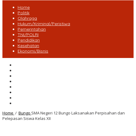
Home
Politik
Olahraga
Hukum/Kriminal/Peristiwa
Pemerintahan
TNI/POLRI
Pendidikan
Kesehatan
Ekonomi/Bisnis
Lensa Desa
Bungo
Kota Jambi
Tebo
BatangHari
Provinsi jambi
Bengkulu
Maluku Utara
Home
/
Bungo
SMA Negeri 12 Bungo Laksanakan Perpisahan dan
Pelepasan Siswa Kelas XII