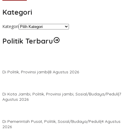
Kategori
Kategori
Politik Terbaru
Syarif Fasha Kembali Terpilih Ketua DPW NasDem Jambi,
Nyatakan Siap Maju Pilgub 2029 Jika Didukung DPP
Di Politik, Provinsi jambi
|
8 Agustus 2026
Pokir Kemas Faried Berbuah Nyata, Warga RT 07 Telanaipura
Kini Nikmati Jalan Lebih Nyaman
Di Kota Jambi, Politik, Provinsi jambi, Sosial/Budaya/Peduli
|
7
Agustus 2026
Presiden Prabowo Terima Pimpinan MPR, Bahas Sidang Tahunan
MPR dan Pokok-Pokok Haluan Negara
Di Pemerintah Pusat, Politik, Sosial/Budaya/Peduli
|
4 Agustus
2026