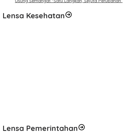
Usung Semangat “Satu Langkah, Sejuta Perubahan”
Lensa Kesehatan
Pelayanan Kesehatan TMMD Ke-129 Disambut Antusias, Warga
Desa Tanjung Agung Manfaatkan Pemeriksaan Gratis
Satgas TMMD Ke-129 Rutin Jalani Pemeriksaan Kesehatan, Jaga
Kondisi Tetap Prima
Pengobatan Gratis Warnai Pembukaan TMMD Ke-129 Kodim
0416/Bungo Tebo di Desa Tanjung Agung
Puskesmas Kebon Handil Gagas Kampung Bahagia TB, Perkuat
Layanan Kesehatan Masyarakat
Sambut Hari Bhayangkara ke-80, Polda Jambi Gelar Gerakan
Bersama Bersih Lingkungan Road to Presisi Merdeka Run 2026
Lensa Pemerintahan