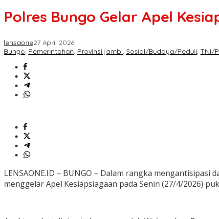
Polres Bungo Gelar Apel Kesi
lensaone
27 April 2026
Bungo
,
Pemerintahan
,
Provinsi jambi
,
Sosial/Budaya/Peduli
,
TNI/
LENSAONE.ID – BUNGO – Dalam rangka mengantisipasi dam
menggelar Apel Kesiapsiagaan pada Senin (27/4/2026) puk