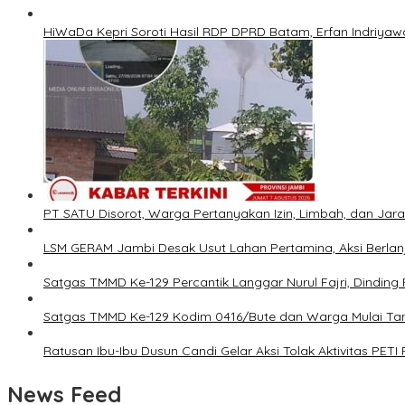
HiWaDa Kepri Soroti Hasil RDP DPRD Batam, Erfan Indriyawa
PT SATU Disorot, Warga Pertanyakan Izin, Limbah, dan Ja
LSM GERAM Jambi Desak Usut Lahan Pertamina, Aksi Berlanj
Satgas TMMD Ke-129 Percantik Langgar Nurul Fajri, Dinding
Satgas TMMD Ke-129 Kodim 0416/Bute dan Warga Mulai T
Ratusan Ibu-Ibu Dusun Candi Gelar Aksi Tolak Aktivitas PETI
News Feed