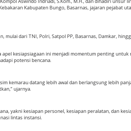
mpol Aswindo Indriadi, S.Kom., M.H., dan dihadiri unsur li
ebakaran Kabupaten Bungo, Basarnas, jajaran pejabat uta
, mulai dari TNI, Polri, Satpol PP, Basarnas, Damkar, hin
el kesiapsiagaan ini menjadi momentum penting untuk me
adapi potensi bencana.
im kemarau datang lebih awal dan berlangsung lebih panj
tkan,” ujarnya.
a, yakni kesiapan personel, kesiapan peralatan, dan kesiap
i lintas instansi.