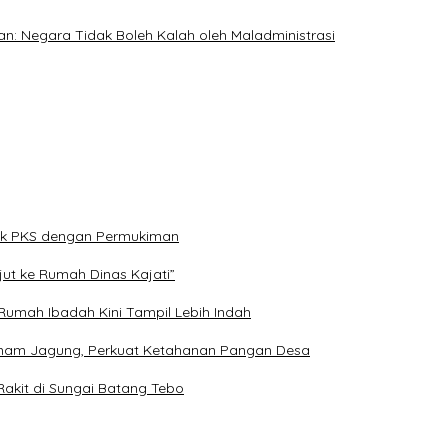
n: Negara Tidak Boleh Kalah oleh Maladministrasi
rak PKS dengan Permukiman
ut ke Rumah Dinas Kajati”
 Rumah Ibadah Kini Tampil Lebih Indah
anam Jagung, Perkuat Ketahanan Pangan Desa
 Rakit di Sungai Batang Tebo