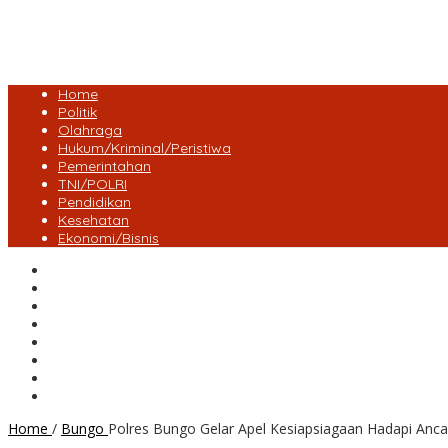
Home
Politik
Olahraga
Hukum/Kriminal/Peristiwa
Pemerintahan
TNI/POLRI
Pendidikan
Kesehatan
Ekonomi/Bisnis
Lensa Desa
Bungo
Kota Jambi
Tebo
BatangHari
Provinsi jambi
Bengkulu
Maluku Utara
Home
/
Bungo
Polres Bungo Gelar Apel Kesiapsiagaan Hadapi Anc