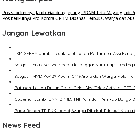
Pos sebelumnya
Jambi Gandeng Jepang, PDAM Tirta Mayang Jadi Pr
Pos berikutnya
Pro-Kontra OPBM Dibahas Terbuka, Warga dan Aka
Jangan Lewatkan
LSM GERAM Jambi Desak Usut Lahan Pertamina, Aksi Berlanj
Satgas TMMD Ke-129 Percantik Langgar Nurul Fajri, Dinding
Satgas TMMD Ke-129 Kodim 0416/Bute dan Warga Mulai T
Ratusan Ibu-Ibu Dusun Candi Gelar Aksi Tolak Aktivitas PETI
Gubernur Jambi, BNN, DPRD, TNI-Polri dan Pemkab Bungo De
Rabu Berkah TP PKK Jambi, Warga Dibekali Edukasi Kelol
News Feed