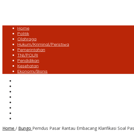
Home
Politik
Olahraga
Hukum/Kriminal/Peristiwa
Pemerintahan
TNI/POLRI
Pendidikan
Kesehatan
Ekonomi/Bisnis
Lensa Desa
Bungo
Kota Jambi
Tebo
BatangHari
Provinsi jambi
Bengkulu
Maluku Utara
Home
/
Bungo
Pemdus Pasar Rantau Embacang Klarifikasi Soal Pasu