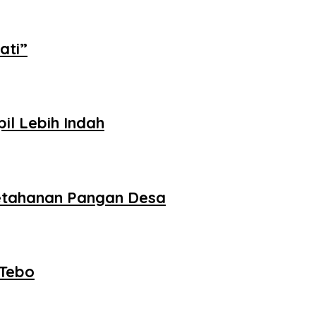
ati”
il Lebih Indah
etahanan Pangan Desa
 Tebo