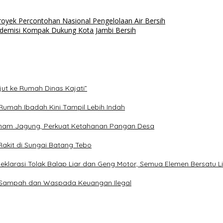
oyek Percontohan Nasional Pengelolaan Air Bersih
demisi Kompak Dukung Kota Jambi Bersih
ut ke Rumah Dinas Kajati”
 Rumah Ibadah Kini Tampil Lebih Indah
anam Jagung, Perkuat Ketahanan Pangan Desa
 Rakit di Sungai Batang Tebo
klarasi Tolak Balap Liar dan Geng Motor, Semua Elemen Bersatu L
a Sampah dan Waspada Keuangan Ilegal