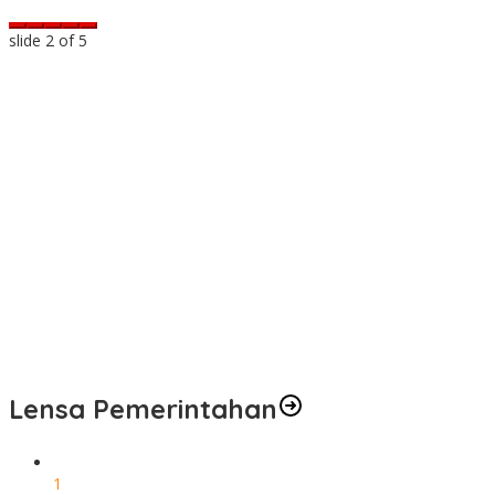
slide
2
of 5
a
t
Lensa Pemerintahan
1