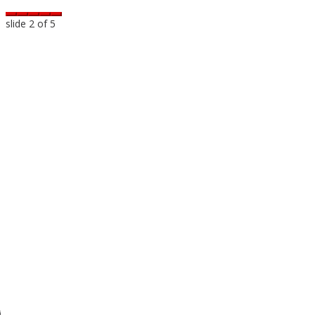
slide
2
of 5
n
i