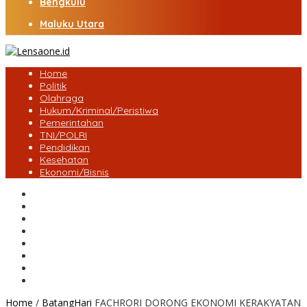
Bengkulu
Maluku Utara
Home
Politik
Olahraga
Hukum/Kriminal/Peristiwa
Pemerintahan
TNI/POLRI
Pendidikan
Kesehatan
Ekonomi/Bisnis
Lensa Desa
Bungo
Kota Jambi
Tebo
BatangHari
Provinsi jambi
Bengkulu
Maluku Utara
Home
/
BatangHari
FACHRORI DORONG EKONOMI KERAKYATAN